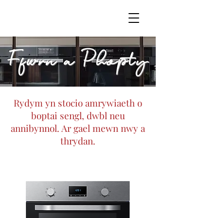
Ffwrn a Phopty
Rydym yn stocio amrywiaeth o
boptai sengl, dwbl neu
annibynnol. Ar gael mewn nwy a
thrydan.