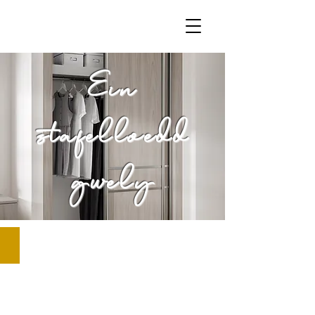
Ein
stafelloedd
gwely
URBANO RANGE