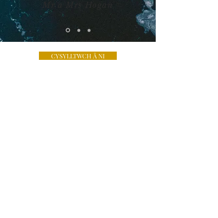
Mr a Mrs Hogan
CYSYLLTWCH Â NI