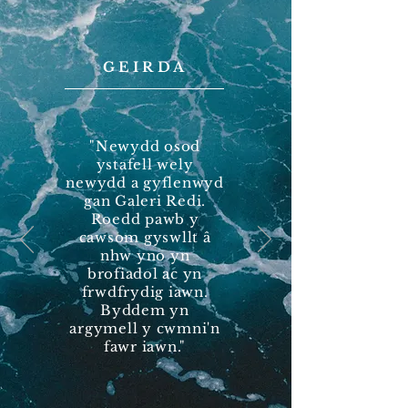
GEIRDA
"Newydd osod
ystafell wely
newydd a gyflenwyd
gan Galeri Redi.
Roedd pawb y
cawsom gyswllt â
nhw yno yn
brofiadol ac yn
frwdfrydig iawn.
Byddem yn
argymell y cwmni'n
fawr iawn."