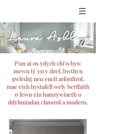
Laura Ashley
P'un ai os ydych chi'n byw
mewn tŷ yn y dref, bwthyn
gwledig neu encil arfordirol,
mae eich hystafell wely berffaith
o fewn ein hamrywiaeth o
ddyluniadau clasurol a modern.