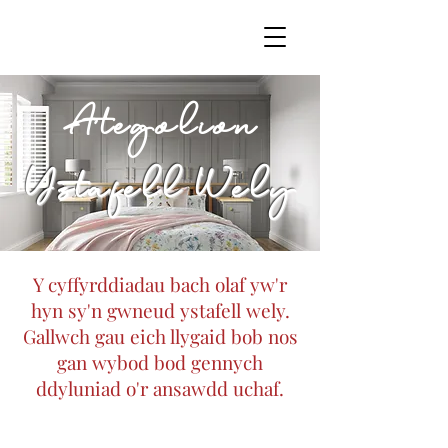
Ategolion
Ystafell Wely
Y cyffyrddiadau bach olaf yw'r
hyn sy'n gwneud ystafell wely.
Gallwch gau eich llygaid bob nos
gan wybod bod gennych
ddyluniad o'r ansawdd uchaf.