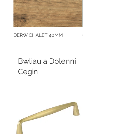
DERW CHALET 40MM
CLOUDY CEMENT 40
Bwliau a Dolenni
Cegin