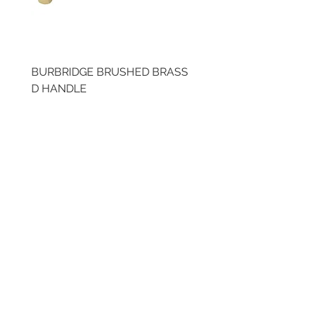
BURBRIDGE BRUSHED BRASS
LLAW CUP BRASS BR
D HANDLE