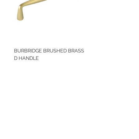
BURBRIDGE BRUSHED BRASS
LLAW CUP BRASS BR
D HANDLE