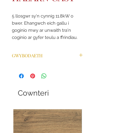
5 llosgwr sy'n cynnig 11.8kW o
bwer. Ehangwch eich gallu i
goginio mwy ar unwaith tra'n
coginio ar gyfer teulu a ffrindiau.
GWYBODAETH
Y gallu i gogionio mwy ar yr un
pryd gyda 5 Llosgwr
Y Llosgwr Triple Crown yn rhoi
gwres poeth iawn ar gyfer
cogionio cyflym
Cownteri
Posib llithro eich sosbenni trwm
ar draws y gratiau cynllun
diddiwed