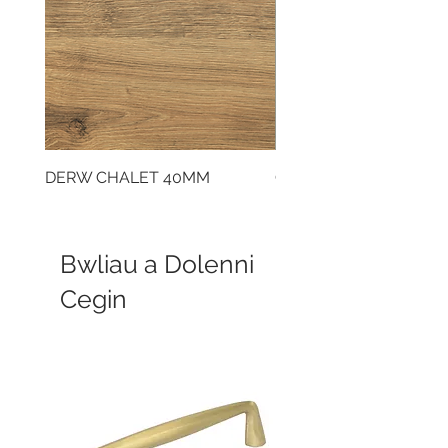
DERW CHALET 40MM
CLOUDY CEMENT 40
Bwliau a Dolenni
Cegin