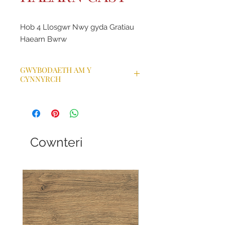
Hob 4 Llosgwr Nwy gyda Gratiau
Haearn Bwrw
GWYBODAETH AM Y
CYNNYRCH
Coginiwch fwy ar unwaith gyda 4
llosgwr
Coginiwch â gwres pwerus sy'n
cynhesu'n gyflym
Sleidiwch botiau a sosbenni yn
Cownteri
hawdd ar hyd y cledrau di-dor