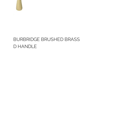
BURBRIDGE BRUSHED BRASS
LLAW CUP BRASS BR
D HANDLE