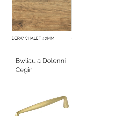
DERW CHALET 40MM
CLOUDY CEMENT 40
Bwliau a Dolenni
Cegin