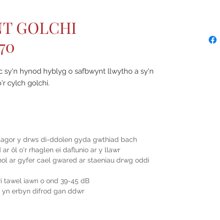
NT GOLCHI
70
fyrc sy'n hynod hyblyg o safbwynt llwytho a sy'n
'r cylch golchi.
 agor y drws di-ddolen gyda gwthiad bach
ar ôl o'r rhaglen ei daflunio ar y llawr
nol ar gyfer cael gwared ar staeniau drwg oddi
ri tawel iawn o ond 39-45 dB
 yn erbyn difrod gan ddwr