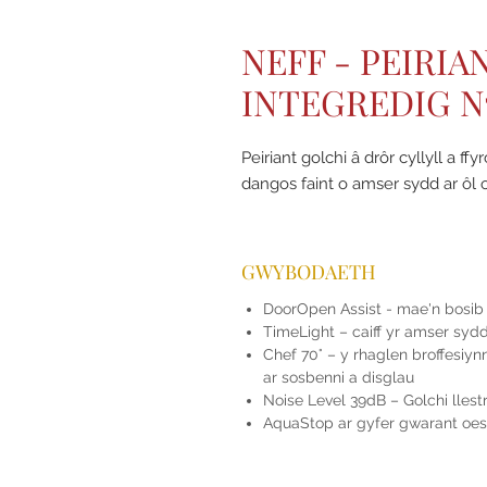
NEFF - PEIRIA
INTEGREDIG N
Peiriant golchi â drôr cyllyll a f
dangos faint o amser sydd ar ôl o
GWYBODAETH
DoorOpen Assist - mae'n bosib
TimeLight – caiff yr amser sydd 
Chef 70° – y rhaglen broffesiyn
ar sosbenni a disglau
Noise Level 39dB – Golchi llest
AquaStop ar gyfer gwarant oes