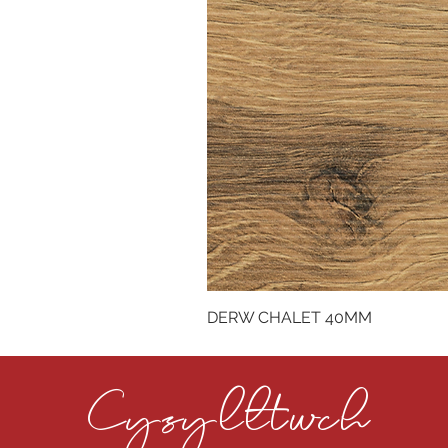
DERW CHALET 40MM
Cysylltwch