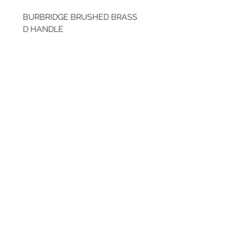
BURBRIDGE BRUSHED BRASS
LLAW CUP BRASS BR
D HANDLE