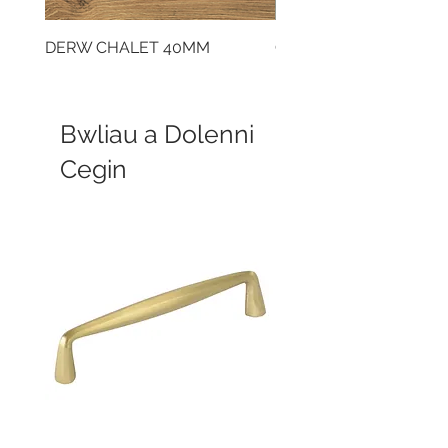
DERW CHALET 40MM
CLOUDY CEMENT 40
Bwliau a Dolenni
Cegin