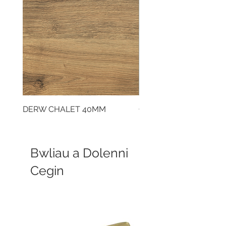
DERW CHALET 40MM
CLOUDY CEMENT 40
Bwliau a Dolenni
Cegin