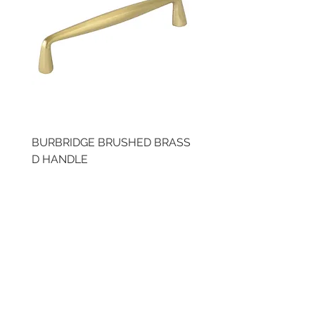
BURBRIDGE BRUSHED BRASS
LLAW CUP BRASS BR
D HANDLE