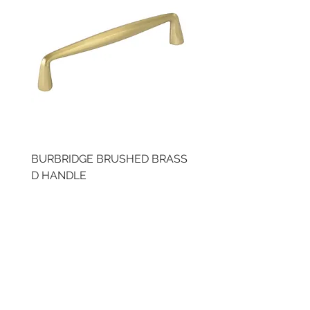
BURBRIDGE BRUSHED BRASS
LLAW CUP BRASS BR
D HANDLE