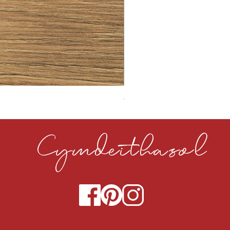
CLOUDY CEMENT 40MM
Cymdeithasol