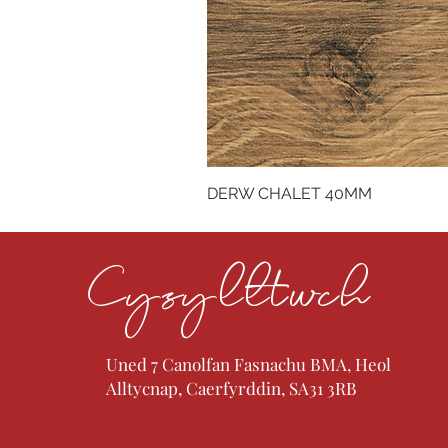
DERW CHALET 40MM
Cysylltwch
Uned 7 Canolfan Fasnachu BMA, Heol
Alltycnap, Caerfyrddin, SA31 3RB