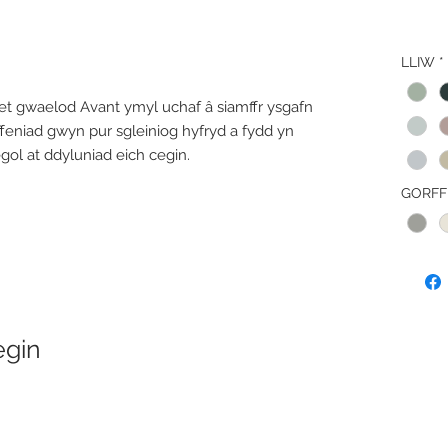
LLIW
*
et gwaelod Avant ymyl uchaf â siamffr ysgafn
feniad gwyn pur sgleiniog hyfryd a fydd yn
l at ddyluniad eich cegin.
GORFF
egin