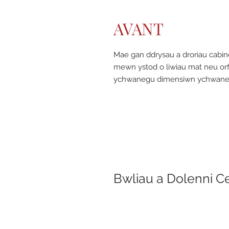
AVANT
Mae gan ddrysau a droriau cabin
mewn ystod o liwiau mat neu orf
ychwanegu dimensiwn ychwanego
Bwliau a Dolenni C