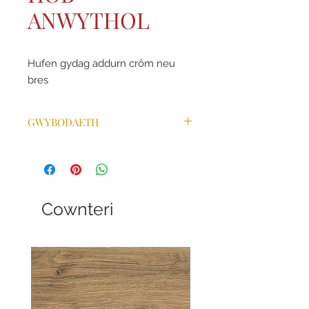
ANWYTHOL
Hufen gydag addurn crôm neu
bres
GWYBODAETH
Gan gyfuno'r un nodweddion
esthetig â'r ffwrn Range Glasurol
boblogaidd, mae ein Classic Deluxe
yn mynd â'r dyluniad un cam
ymhellach gyda dewis ehangach o
Cownteri
liwiau a llu o fuddion ychwanegol.
Gyda drysau wedi'u siapio, ffenestri
gwylio gwydr bwaog, rheilen tywel
hwylus a chlymau a dolenni rheoli
trwchus, mae'r model hwn ar gael
mewn 9 lliw gwahanol. Yn
ddelfrydol ar gyfer addurno cegin