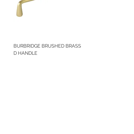
BURBRIDGE BRUSHED BRASS
LLAW CUP BRASS BR
D HANDLE