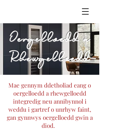
Oergelloedd a
Rhewgelloedd
Mae gennym ddetholiad eang o
oergelloedd a rhewgelloedd
integredig neu annibynnol i
weddu i gartref o unrhyw faint,
gan gynnwys oergelloedd gwin a
diod.