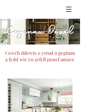
Ceginau Oesol
Cewch ddewis o ystod o geginau
a fydd wir yn sefyll prawf amser.